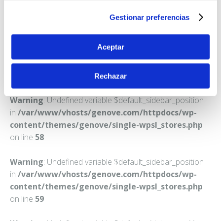
OLOT
Gestionar preferencias
Teléfono:
972265819
Aceptar
Rechazar
Warning
: Undefined variable $default_sidebar_position
in
/var/www/vhosts/genove.com/httpdocs/wp-
content/themes/genove/single-wpsl_stores.php
on line
58
Warning
: Undefined variable $default_sidebar_position
in
/var/www/vhosts/genove.com/httpdocs/wp-
content/themes/genove/single-wpsl_stores.php
on line
59