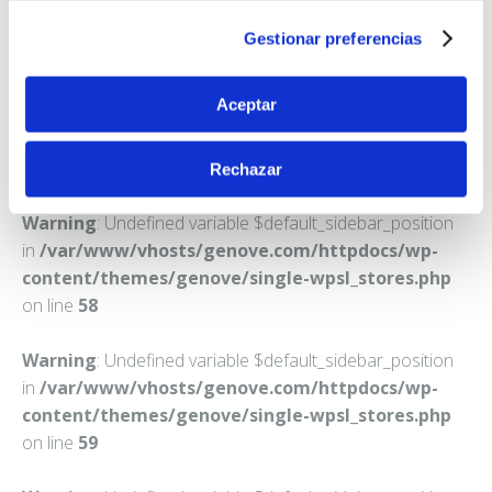
L'AMPOLLA
Gestionar preferencias
Teléfono:
977460680
Aceptar
Rechazar
Warning
: Undefined variable $default_sidebar_position
in
/var/www/vhosts/genove.com/httpdocs/wp-
content/themes/genove/single-wpsl_stores.php
on line
58
Warning
: Undefined variable $default_sidebar_position
in
/var/www/vhosts/genove.com/httpdocs/wp-
content/themes/genove/single-wpsl_stores.php
on line
59