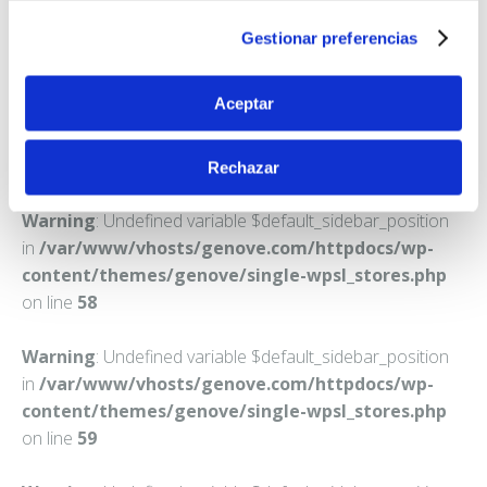
LAUKIZ
Gestionar preferencias
Teléfono:
946152817
Aceptar
Rechazar
Warning
: Undefined variable $default_sidebar_position
in
/var/www/vhosts/genove.com/httpdocs/wp-
content/themes/genove/single-wpsl_stores.php
on line
58
Warning
: Undefined variable $default_sidebar_position
in
/var/www/vhosts/genove.com/httpdocs/wp-
content/themes/genove/single-wpsl_stores.php
on line
59