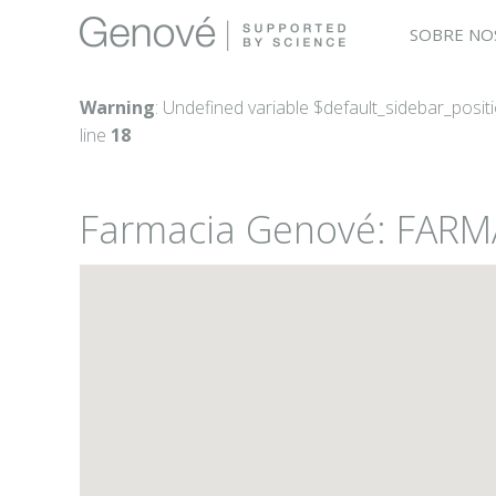
SOBRE NO
Warning
: Undefined variable $default_sidebar_posit
line
18
Farmacia Genové: FAR