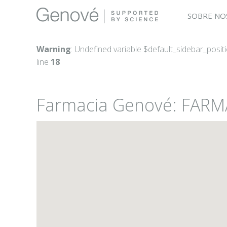
SOBRE NO
Warning
: Undefined variable $default_sidebar_posit
line
18
Farmacia Genové: FARM