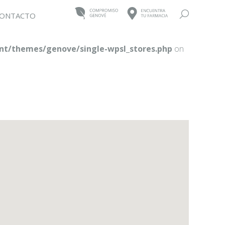
Buscar:
ONTACTO
t/themes/genove/single-wpsl_stores.php
on