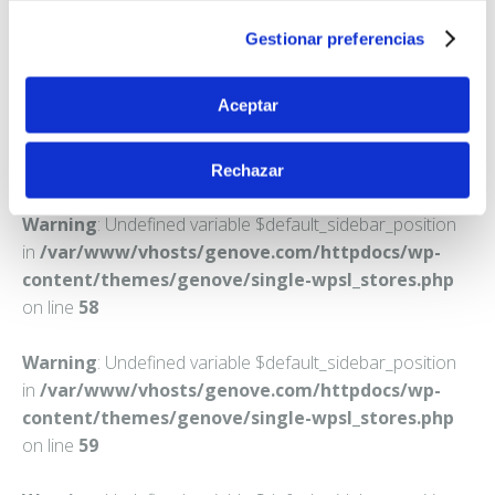
MADRID
Gestionar preferencias
Teléfono:
913130333
Aceptar
Rechazar
Warning
: Undefined variable $default_sidebar_position
in
/var/www/vhosts/genove.com/httpdocs/wp-
content/themes/genove/single-wpsl_stores.php
on line
58
Warning
: Undefined variable $default_sidebar_position
in
/var/www/vhosts/genove.com/httpdocs/wp-
content/themes/genove/single-wpsl_stores.php
on line
59