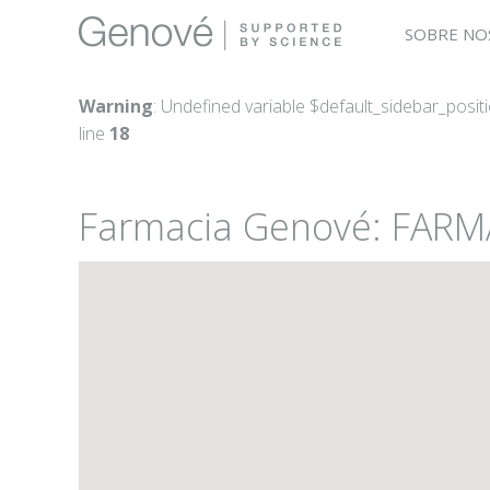
SOBRE NO
Warning
: Undefined variable $default_sidebar_posit
line
18
Farmacia Genové: FARM