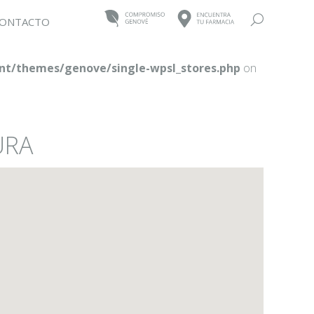
Buscar:
ONTACTO
t/themes/genove/single-wpsl_stores.php
on
URA