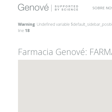
SOBRE NO
Warning
: Undefined variable $default_sidebar_posit
line
18
Farmacia Genové: FAR