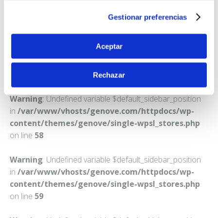
LOS PALACIOS Y VILLAFRANCA
Gestionar preferencias
Teléfono:
955811439
Aceptar
Rechazar
Warning
: Undefined variable $default_sidebar_position
in
/var/www/vhosts/genove.com/httpdocs/wp-
content/themes/genove/single-wpsl_stores.php
on line
58
Warning
: Undefined variable $default_sidebar_position
in
/var/www/vhosts/genove.com/httpdocs/wp-
content/themes/genove/single-wpsl_stores.php
on line
59