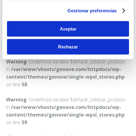
LOJA
Gestionar preferencias
Teléfono:
958321452
Aceptar
Rechazar
Warning
: Undefined variable $default_sidebar_position
in
/var/www/vhosts/genove.com/httpdocs/wp-
content/themes/genove/single-wpsl_stores.php
on line
58
Warning
: Undefined variable $default_sidebar_position
in
/var/www/vhosts/genove.com/httpdocs/wp-
content/themes/genove/single-wpsl_stores.php
on line
59