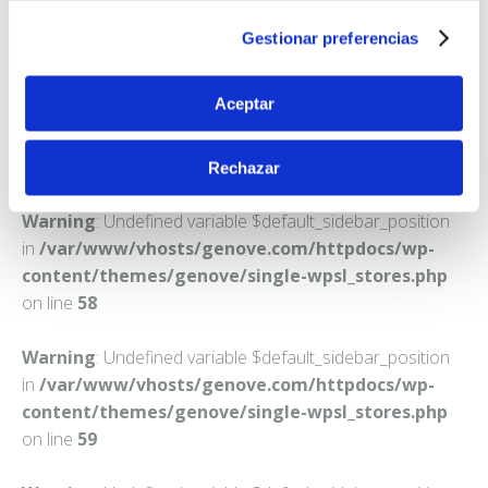
GRANADA
Gestionar preferencias
Teléfono:
958133313
Aceptar
Rechazar
Warning
: Undefined variable $default_sidebar_position
in
/var/www/vhosts/genove.com/httpdocs/wp-
content/themes/genove/single-wpsl_stores.php
on line
58
Warning
: Undefined variable $default_sidebar_position
in
/var/www/vhosts/genove.com/httpdocs/wp-
content/themes/genove/single-wpsl_stores.php
on line
59