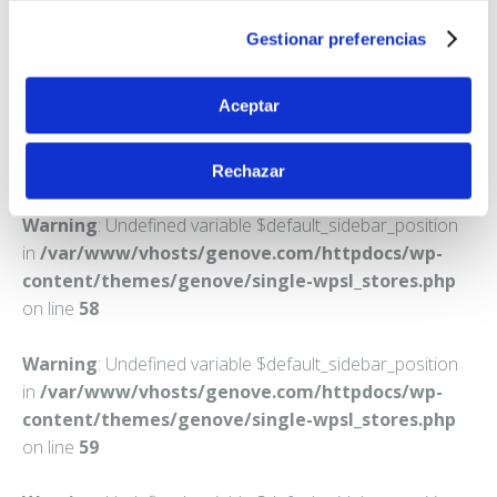
LA GARRIGA
Gestionar preferencias
Teléfono:
938718314
Aceptar
Rechazar
Warning
: Undefined variable $default_sidebar_position
in
/var/www/vhosts/genove.com/httpdocs/wp-
content/themes/genove/single-wpsl_stores.php
on line
58
Warning
: Undefined variable $default_sidebar_position
in
/var/www/vhosts/genove.com/httpdocs/wp-
content/themes/genove/single-wpsl_stores.php
on line
59