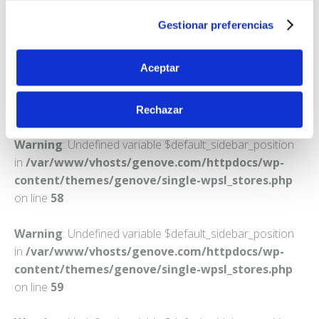
BOCAIRENT
Gestionar preferencias
Teléfono:
962351210
Aceptar
Rechazar
Warning
: Undefined variable $default_sidebar_position
in
/var/www/vhosts/genove.com/httpdocs/wp-
content/themes/genove/single-wpsl_stores.php
on line
58
Warning
: Undefined variable $default_sidebar_position
in
/var/www/vhosts/genove.com/httpdocs/wp-
content/themes/genove/single-wpsl_stores.php
on line
59