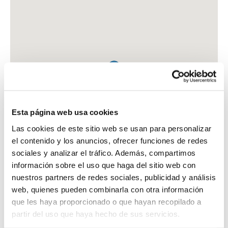
Esta página web usa cookies
Las cookies de este sitio web se usan para personalizar
el contenido y los anuncios, ofrecer funciones de redes
sociales y analizar el tráfico. Además, compartimos
información sobre el uso que haga del sitio web con
nuestros partners de redes sociales, publicidad y análisis
web, quienes pueden combinarla con otra información
que les haya proporcionado o que hayan recopilado a
FARMACIA COLOMER MOLINA, VICENTE
partir del uso que haya hecho de sus servicios.
AV. DE SANT JOAN DE RIBERA, 12