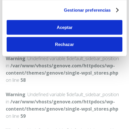
VILLARTA DE SAN JUAN
Gestionar preferencias
Teléfono:
926640258
Aceptar
Rechazar
Warning
: Undefined variable $default_sidebar_position
in
/var/www/vhosts/genove.com/httpdocs/wp-
content/themes/genove/single-wpsl_stores.php
on line
58
Warning
: Undefined variable $default_sidebar_position
in
/var/www/vhosts/genove.com/httpdocs/wp-
content/themes/genove/single-wpsl_stores.php
on line
59