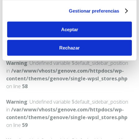
SANTA MARTA
Gestionar preferencias
Teléfono:
924690625
Aceptar
Rechazar
Warning
: Undefined variable $default_sidebar_position
in
/var/www/vhosts/genove.com/httpdocs/wp-
content/themes/genove/single-wpsl_stores.php
on line
58
Warning
: Undefined variable $default_sidebar_position
in
/var/www/vhosts/genove.com/httpdocs/wp-
content/themes/genove/single-wpsl_stores.php
on line
59