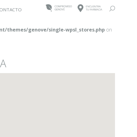
Buscar:
ONTACTO
t/themes/genove/single-wpsl_stores.php
on
NA