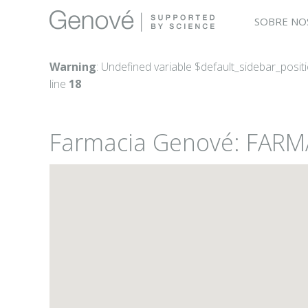
SOBRE NO
Warning
: Undefined variable $default_sidebar_posit
line
18
Farmacia Genové: FARM