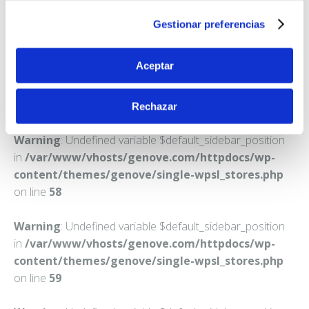
ZARAGOZA
Gestionar preferencias
Teléfono:
976555892
Aceptar
Rechazar
Warning
: Undefined variable $default_sidebar_position
in
/var/www/vhosts/genove.com/httpdocs/wp-
content/themes/genove/single-wpsl_stores.php
on line
58
Warning
: Undefined variable $default_sidebar_position
in
/var/www/vhosts/genove.com/httpdocs/wp-
content/themes/genove/single-wpsl_stores.php
on line
59