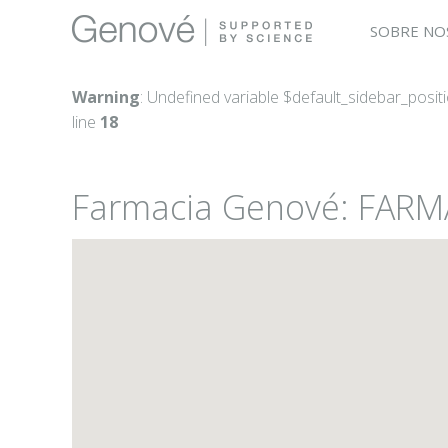
SOBRE NO
Warning
: Undefined variable $default_sidebar_posit
line
18
Farmacia Genové: FAR