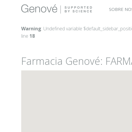
SOBRE NO
Warning
: Undefined variable $default_sidebar_posit
line
18
Farmacia Genové: FAR