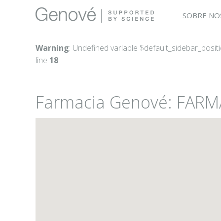
SOBRE NO
Warning
: Undefined variable $default_sidebar_posit
line
18
Farmacia Genové: FARM