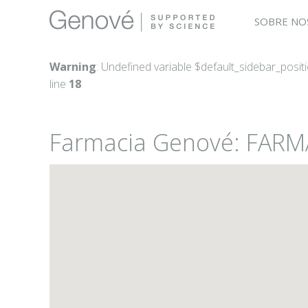
SOBRE NO
Warning
: Undefined variable $default_sidebar_posit
line
18
Farmacia Genové: FAR