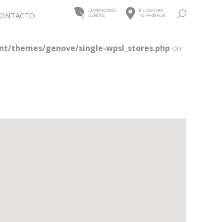
Buscar:
ONTACTO
t/themes/genove/single-wpsl_stores.php
on