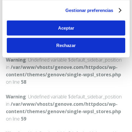
GUARDAMAR DEL SEGURA
Gestionar preferencias
Teléfono:
965728289
Aceptar
Rechazar
Warning
: Undefined variable $default_sidebar_position
in
/var/www/vhosts/genove.com/httpdocs/wp-
content/themes/genove/single-wpsl_stores.php
on line
58
Warning
: Undefined variable $default_sidebar_position
in
/var/www/vhosts/genove.com/httpdocs/wp-
content/themes/genove/single-wpsl_stores.php
on line
59