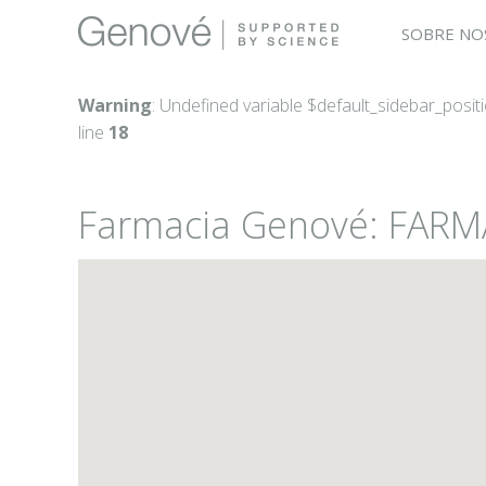
SOBRE NO
Warning
: Undefined variable $default_sidebar_posit
line
18
Farmacia Genové: FAR