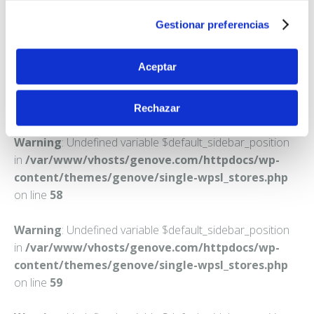
VILALBA (CASCO URBANO)
Gestionar preferencias
Teléfono:
982510566
Aceptar
Rechazar
Warning
: Undefined variable $default_sidebar_position
in
/var/www/vhosts/genove.com/httpdocs/wp-
content/themes/genove/single-wpsl_stores.php
on line
58
Warning
: Undefined variable $default_sidebar_position
in
/var/www/vhosts/genove.com/httpdocs/wp-
content/themes/genove/single-wpsl_stores.php
on line
59