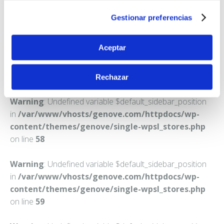
BURLADA
Gestionar preferencias
Teléfono:
948124510
Aceptar
Rechazar
Warning
: Undefined variable $default_sidebar_position
in
/var/www/vhosts/genove.com/httpdocs/wp-
content/themes/genove/single-wpsl_stores.php
on line
58
Warning
: Undefined variable $default_sidebar_position
in
/var/www/vhosts/genove.com/httpdocs/wp-
content/themes/genove/single-wpsl_stores.php
on line
59