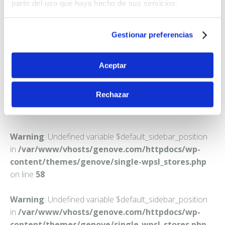
FARMACIA CB JOSE DOMINGO Y LUCRECIA
partir del uso que haya hecho de sus servicios.
HERNANDEZ
C. DON PEDRO INFINITO, 9
Gestionar preferencias
LAS PALMAS DE GRAN CANARIA
Teléfono:
928251503
Aceptar
Rechazar
Warning
: Undefined variable $default_sidebar_position
in
/var/www/vhosts/genove.com/httpdocs/wp-
content/themes/genove/single-wpsl_stores.php
on line
58
Warning
: Undefined variable $default_sidebar_position
in
/var/www/vhosts/genove.com/httpdocs/wp-
content/themes/genove/single-wpsl_stores.php