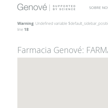
SOBRE NO
Warning
: Undefined variable $default_sidebar_posit
line
18
Farmacia Genové: FARM