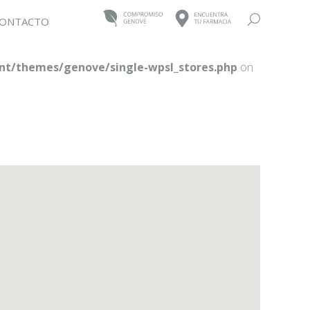
Buscar:
ONTACTO
t/themes/genove/single-wpsl_stores.php
on