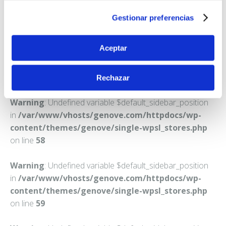
ALICANTE/ALACANT
Gestionar preferencias
Teléfono:
965114904
Aceptar
Rechazar
Warning
: Undefined variable $default_sidebar_position
in
/var/www/vhosts/genove.com/httpdocs/wp-
content/themes/genove/single-wpsl_stores.php
on line
58
Warning
: Undefined variable $default_sidebar_position
in
/var/www/vhosts/genove.com/httpdocs/wp-
content/themes/genove/single-wpsl_stores.php
on line
59