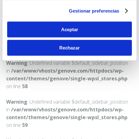
ALBALAT DE LA RIBERA
Gestionar preferencias
Teléfono:
962490013
Aceptar
Rechazar
Warning
: Undefined variable $default_sidebar_position
in
/var/www/vhosts/genove.com/httpdocs/wp-
content/themes/genove/single-wpsl_stores.php
on line
58
Warning
: Undefined variable $default_sidebar_position
in
/var/www/vhosts/genove.com/httpdocs/wp-
content/themes/genove/single-wpsl_stores.php
on line
59