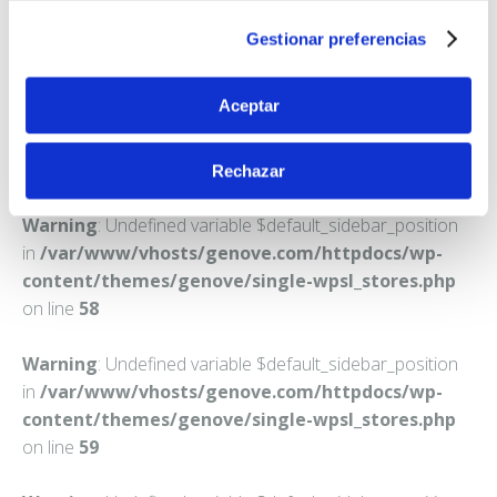
GRANADA
Gestionar preferencias
Teléfono:
958817421
Aceptar
Rechazar
Warning
: Undefined variable $default_sidebar_position
in
/var/www/vhosts/genove.com/httpdocs/wp-
content/themes/genove/single-wpsl_stores.php
on line
58
Warning
: Undefined variable $default_sidebar_position
in
/var/www/vhosts/genove.com/httpdocs/wp-
content/themes/genove/single-wpsl_stores.php
on line
59