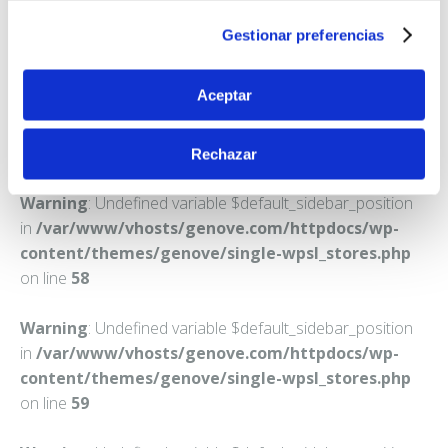
MALAGA
Gestionar preferencias
Teléfono:
952250943
Aceptar
Rechazar
Warning
: Undefined variable $default_sidebar_position
in
/var/www/vhosts/genove.com/httpdocs/wp-
content/themes/genove/single-wpsl_stores.php
on line
58
Warning
: Undefined variable $default_sidebar_position
in
/var/www/vhosts/genove.com/httpdocs/wp-
content/themes/genove/single-wpsl_stores.php
on line
59