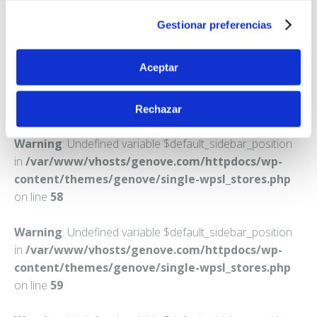
TUDELA
Gestionar preferencias
Teléfono:
948820430
Aceptar
Rechazar
Warning
: Undefined variable $default_sidebar_position
in
/var/www/vhosts/genove.com/httpdocs/wp-
content/themes/genove/single-wpsl_stores.php
on line
58
Warning
: Undefined variable $default_sidebar_position
in
/var/www/vhosts/genove.com/httpdocs/wp-
content/themes/genove/single-wpsl_stores.php
on line
59