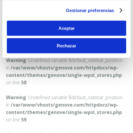
SANTA POLA
Gestionar preferencias
Teléfono:
965414726
Aceptar
Rechazar
Warning
: Undefined variable $default_sidebar_position
in
/var/www/vhosts/genove.com/httpdocs/wp-
content/themes/genove/single-wpsl_stores.php
on line
58
Warning
: Undefined variable $default_sidebar_position
in
/var/www/vhosts/genove.com/httpdocs/wp-
content/themes/genove/single-wpsl_stores.php
on line
59