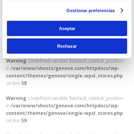
ILLESCAS
Gestionar preferencias
Teléfono:
925540424
Aceptar
Rechazar
Warning
: Undefined variable $default_sidebar_position
in
/var/www/vhosts/genove.com/httpdocs/wp-
content/themes/genove/single-wpsl_stores.php
on line
58
Warning
: Undefined variable $default_sidebar_position
in
/var/www/vhosts/genove.com/httpdocs/wp-
content/themes/genove/single-wpsl_stores.php
on line
59