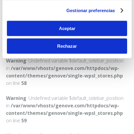
LA SOLANA
Gestionar preferencias
Teléfono:
926633813
Aceptar
Rechazar
Warning
: Undefined variable $default_sidebar_position
in
/var/www/vhosts/genove.com/httpdocs/wp-
content/themes/genove/single-wpsl_stores.php
on line
58
Warning
: Undefined variable $default_sidebar_position
in
/var/www/vhosts/genove.com/httpdocs/wp-
content/themes/genove/single-wpsl_stores.php
on line
59