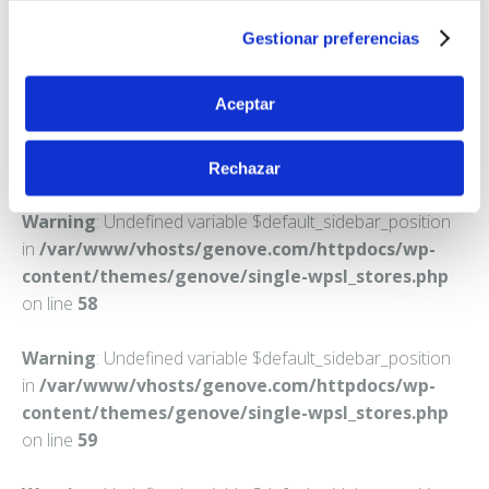
SANTIAGO DE LA RIBERA
Gestionar preferencias
Teléfono:
968570160
Aceptar
Rechazar
Warning
: Undefined variable $default_sidebar_position
in
/var/www/vhosts/genove.com/httpdocs/wp-
content/themes/genove/single-wpsl_stores.php
on line
58
Warning
: Undefined variable $default_sidebar_position
in
/var/www/vhosts/genove.com/httpdocs/wp-
content/themes/genove/single-wpsl_stores.php
on line
59