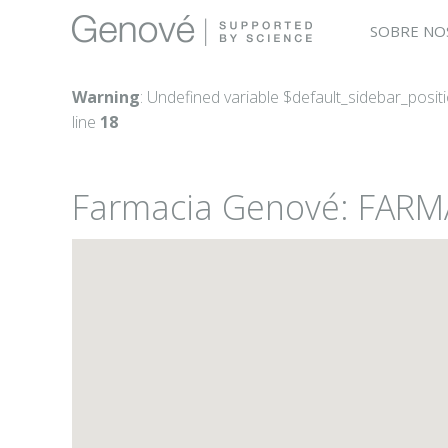
SOBRE NO
Warning
: Undefined variable $default_sidebar_posit
line
18
Farmacia Genové: FAR