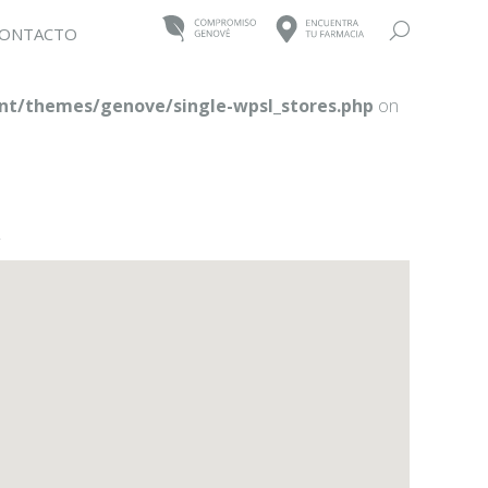
Buscar:
ONTACTO
t/themes/genove/single-wpsl_stores.php
on