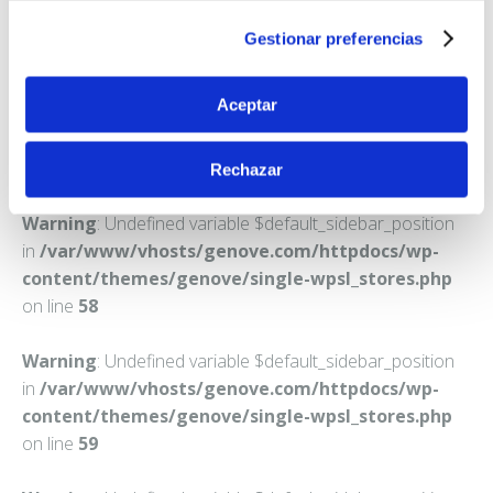
BARCELONA
Gestionar preferencias
Teléfono:
934416487
Aceptar
Rechazar
Warning
: Undefined variable $default_sidebar_position
in
/var/www/vhosts/genove.com/httpdocs/wp-
content/themes/genove/single-wpsl_stores.php
on line
58
Warning
: Undefined variable $default_sidebar_position
in
/var/www/vhosts/genove.com/httpdocs/wp-
content/themes/genove/single-wpsl_stores.php
on line
59