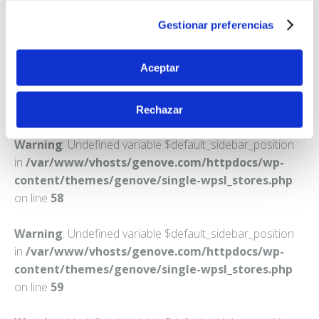
ROQUETAS DE MAR
Gestionar preferencias
Teléfono:
950320029
Aceptar
Rechazar
Warning
: Undefined variable $default_sidebar_position
in
/var/www/vhosts/genove.com/httpdocs/wp-
content/themes/genove/single-wpsl_stores.php
on line
58
Warning
: Undefined variable $default_sidebar_position
in
/var/www/vhosts/genove.com/httpdocs/wp-
content/themes/genove/single-wpsl_stores.php
on line
59