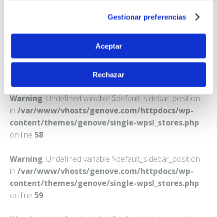
BARCELONA
Gestionar preferencias
Teléfono:
933139096
Aceptar
Rechazar
Warning
: Undefined variable $default_sidebar_position
in
/var/www/vhosts/genove.com/httpdocs/wp-
content/themes/genove/single-wpsl_stores.php
on line
58
Warning
: Undefined variable $default_sidebar_position
in
/var/www/vhosts/genove.com/httpdocs/wp-
content/themes/genove/single-wpsl_stores.php
on line
59