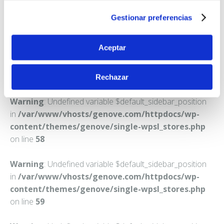
LAS GABIAS
Gestionar preferencias
Teléfono:
958574155
Aceptar
Rechazar
Warning
: Undefined variable $default_sidebar_position
in
/var/www/vhosts/genove.com/httpdocs/wp-
content/themes/genove/single-wpsl_stores.php
on line
58
Warning
: Undefined variable $default_sidebar_position
in
/var/www/vhosts/genove.com/httpdocs/wp-
content/themes/genove/single-wpsl_stores.php
on line
59