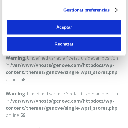
LLIRIA
Gestionar preferencias
Teléfono:
962780212
Aceptar
Rechazar
Warning
: Undefined variable $default_sidebar_position
in
/var/www/vhosts/genove.com/httpdocs/wp-
content/themes/genove/single-wpsl_stores.php
on line
58
Warning
: Undefined variable $default_sidebar_position
in
/var/www/vhosts/genove.com/httpdocs/wp-
content/themes/genove/single-wpsl_stores.php
on line
59