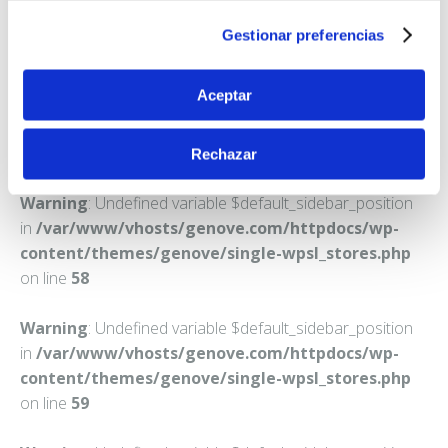
SANT JUST DESVERN
Gestionar preferencias
Teléfono:
933721502
Aceptar
Rechazar
Warning
: Undefined variable $default_sidebar_position
in
/var/www/vhosts/genove.com/httpdocs/wp-
content/themes/genove/single-wpsl_stores.php
on line
58
Warning
: Undefined variable $default_sidebar_position
in
/var/www/vhosts/genove.com/httpdocs/wp-
content/themes/genove/single-wpsl_stores.php
on line
59