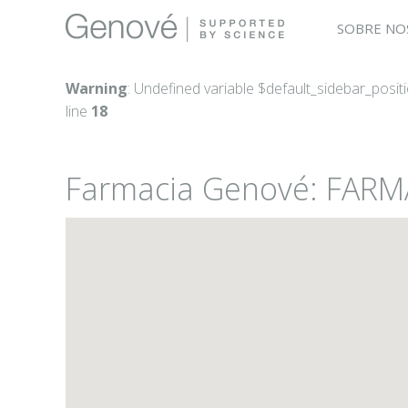
SOBRE NO
Warning
: Undefined variable $default_sidebar_posit
line
18
Farmacia Genové: FAR