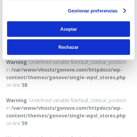
LAS PALMAS DE GRAN CANARIA
Gestionar preferencias
Teléfono:
928318656
Aceptar
Rechazar
Warning
: Undefined variable $default_sidebar_position
in
/var/www/vhosts/genove.com/httpdocs/wp-
content/themes/genove/single-wpsl_stores.php
on line
58
Warning
: Undefined variable $default_sidebar_position
in
/var/www/vhosts/genove.com/httpdocs/wp-
content/themes/genove/single-wpsl_stores.php
on line
59