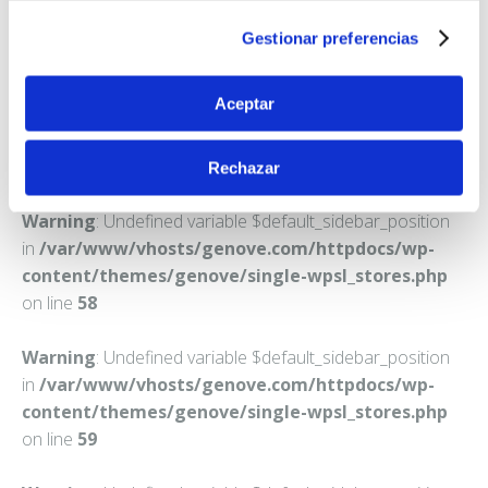
MADRID
Gestionar preferencias
Teléfono:
915273748
Aceptar
Rechazar
Warning
: Undefined variable $default_sidebar_position
in
/var/www/vhosts/genove.com/httpdocs/wp-
content/themes/genove/single-wpsl_stores.php
on line
58
Warning
: Undefined variable $default_sidebar_position
in
/var/www/vhosts/genove.com/httpdocs/wp-
content/themes/genove/single-wpsl_stores.php
on line
59