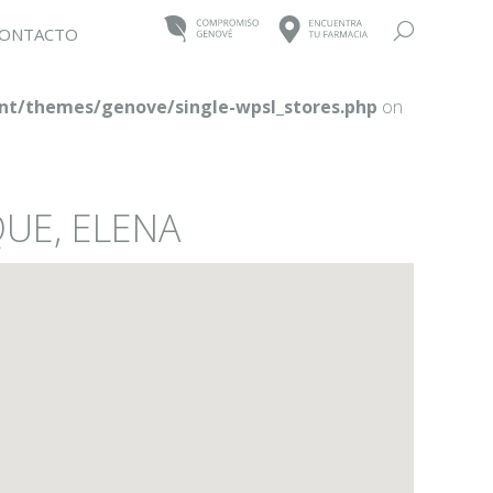
Buscar:
ONTACTO
t/themes/genove/single-wpsl_stores.php
on
UE, ELENA