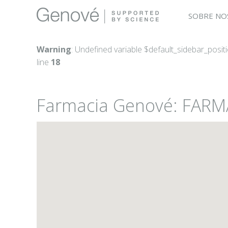
SOBRE NO
Warning
: Undefined variable $default_sidebar_posit
line
18
Farmacia Genové: FAR