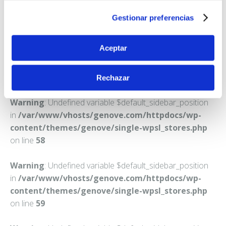
PIZARRA
Gestionar preferencias
Teléfono:
952483349
Aceptar
Rechazar
Warning
: Undefined variable $default_sidebar_position
in
/var/www/vhosts/genove.com/httpdocs/wp-
content/themes/genove/single-wpsl_stores.php
on line
58
Warning
: Undefined variable $default_sidebar_position
in
/var/www/vhosts/genove.com/httpdocs/wp-
content/themes/genove/single-wpsl_stores.php
on line
59