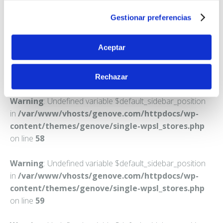
CASTELLON DE LA PLANA
Gestionar preferencias
Teléfono:
964206783
Aceptar
Rechazar
Warning
: Undefined variable $default_sidebar_position
in
/var/www/vhosts/genove.com/httpdocs/wp-
content/themes/genove/single-wpsl_stores.php
on line
58
Warning
: Undefined variable $default_sidebar_position
in
/var/www/vhosts/genove.com/httpdocs/wp-
content/themes/genove/single-wpsl_stores.php
on line
59