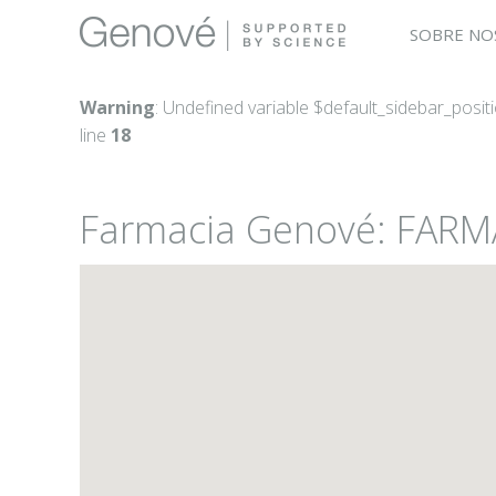
SOBRE NO
Warning
: Undefined variable $default_sidebar_posit
line
18
Farmacia Genové: FARM