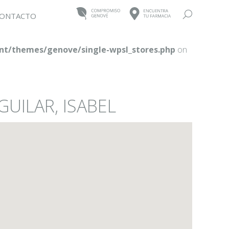
Buscar:
ONTACTO
t/themes/genove/single-wpsl_stores.php
on
UILAR, ISABEL